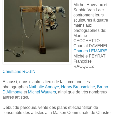
Michel Haveaux et
Sophie Van Laer
confrontent leurs
sculptures à quatre
mains aux
photographies de:
Martine
CECCHETTO
Chantal DAVENEL
Charles LEMAIRE
Michèle PEYRAT
Françoise
RACQUEZ
Christiane ROBIN
Et aussi, dans d'autres lieux de la commune, les
photographes
Nathalie Annoye
,
Henry Brousmiche
,
Bruno
D'Alimonte
et
Michel Wauters
, ainsi que de très nombreux
autres artistes.
Début du parcours, vente des plans et échantillon de
l'ensemble des artistes à la Maison Communale de Chastre